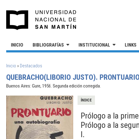
Pasar al contenido principal
UNIVERSIDAD NACIONAL DE S
INICIO
BIBLIOGRAFÍAS
INSTITUCIONAL
LINKS
SE ENCUENTRA USTED AQUÍ
Inicio
»
Destacados
QUEBRACHO(LIBORIO JUSTO). PRONTUARIO
Buenos Aires: Gure, 1956. Segunda edición corregida.
ÍNDICE
Prólogo a la prime
Prólogo a la segu
I.