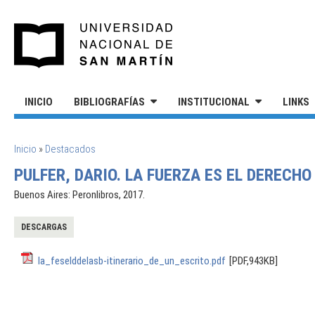
Pasar al contenido principal
UNIVERSIDAD NACIONAL DE S
INICIO
BIBLIOGRAFÍAS
INSTITUCIONAL
LINKS
SE ENCUENTRA USTED AQUÍ
Inicio
»
Destacados
PULFER, DARIO. LA FUERZA ES EL DERECHO 
Buenos Aires: Peronlibros, 2017.
DESCARGAS
la_feselddelasb-itinerario_de_un_escrito.pdf
[PDF,943KB]