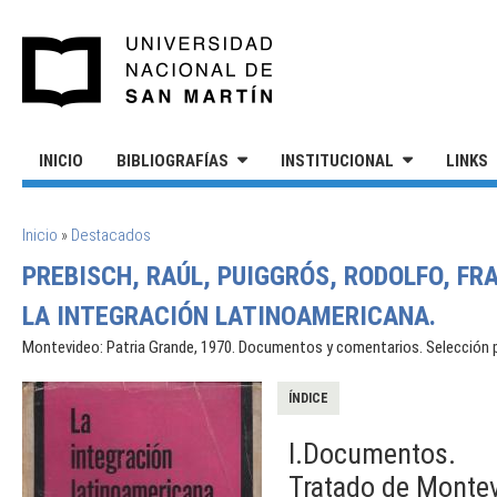
Pasar al contenido principal
UNIVERSIDAD NACIONAL DE S
INICIO
BIBLIOGRAFÍAS
INSTITUCIONAL
LINKS
SE ENCUENTRA USTED AQUÍ
Inicio
»
Destacados
PREBISCH, RAÚL, PUIGGRÓS, RODOLFO, FRA
LA INTEGRACIÓN LATINOAMERICANA.
Montevideo: Patria Grande, 1970. Documentos y comentarios. Selección 
ÍNDICE
I.Documentos.
Tratado de Montev