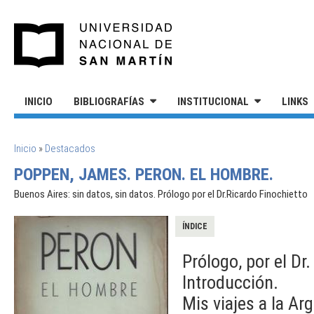
Pasar al contenido principal
UNIVERSIDAD NACIONAL DE S
INICIO
BIBLIOGRAFÍAS
INSTITUCIONAL
LINKS
SE ENCUENTRA USTED AQUÍ
Inicio
»
Destacados
POPPEN, JAMES. PERON. EL HOMBRE.
Buenos Aires: sin datos, sin datos. Prólogo por el Dr.Ricardo Finochietto
ÍNDICE
Prólogo, por el Dr
Introducción.
Mis viajes a la Ar