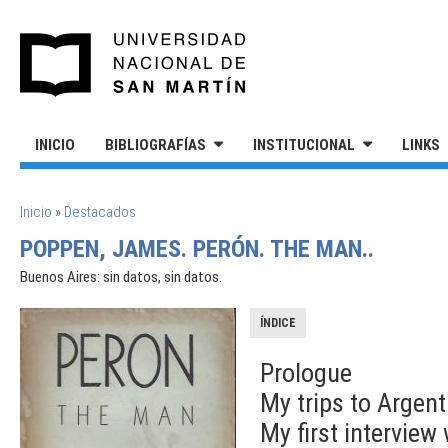
Pasar al contenido principal
UNIVERSIDAD NACIONAL DE S
INICIO
BIBLIOGRAFÍAS
INSTITUCIONAL
LINKS
SE ENCUENTRA USTED AQUÍ
Inicio
»
Destacados
POPPEN, JAMES. PERÓN. THE MAN..
Buenos Aires: sin datos, sin datos.
ÍNDICE
Prologue
My trips to Argent
My first interview