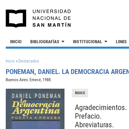
Pasar al contenido principal
UNIVERSIDAD NACIONAL DE S
INICIO
BIBLIOGRAFÍAS
INSTITUCIONAL
LINKS
SE ENCUENTRA USTED AQUÍ
Inicio
»
Destacados
PONEMAN, DANIEL. LA DEMOCRACIA ARGEN
Buenos Aires: Emecé, 1988.
ÍNDICE
Agradecimientos.
Prefacio.
Abreviaturas.