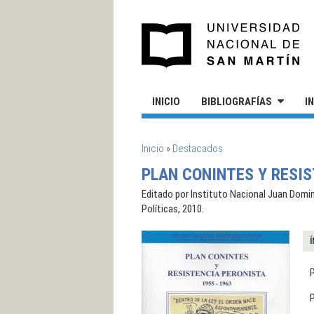
Pasar al contenido principal
UN
INICIO
BIBLIOGRAFÍAS
I
SE ENCUENTRA USTED AQUÍ
Inicio
»
Destacados
PLAN CONINTES Y RESIS
Editado por Instituto Nacional Juan Domin
Políticas, 2010.
Í