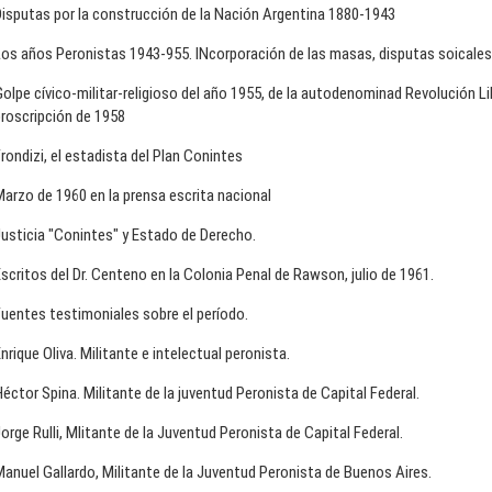
isputas por la construcción de la Nación Argentina 1880-1943
os años Peronistas 1943-955. INcorporación de las masas, disputas soicales 
olpe cívico-militar-religioso del año 1955, de la autodenominad Revolución Lib
roscripción de 1958
rondizi, el estadista del Plan Conintes
arzo de 1960 en la prensa escrita nacional
usticia "Conintes" y Estado de Derecho.
scritos del Dr. Centeno en la Colonia Penal de Rawson, julio de 1961.
uentes testimoniales sobre el período.
nrique Oliva. Militante e intelectual peronista.
éctor Spina. Militante de la juventud Peronista de Capital Federal.
orge Rulli, Mlitante de la Juventud Peronista de Capital Federal.
anuel Gallardo, Militante de la Juventud Peronista de Buenos Aires.