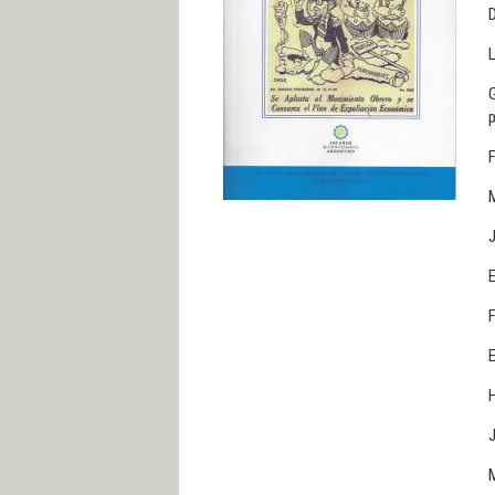
D
L
G
p
F
M
J
E
F
E
H
J
M