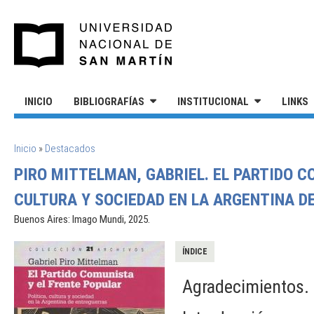
Pasar al contenido principal
UNIVERSIDAD NACIONAL DE S
INICIO
BIBLIOGRAFÍAS
INSTITUCIONAL
LINKS
SE ENCUENTRA USTED AQUÍ
Inicio
»
Destacados
PIRO MITTELMAN, GABRIEL. EL PARTIDO C
CULTURA Y SOCIEDAD EN LA ARGENTINA D
Buenos Aires: Imago Mundi, 2025.
ÍNDICE
Agradecimientos.