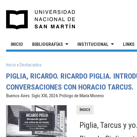
Pasar al contenido principal
UNIVERSIDAD NACIONAL DE S
INICIO
BIBLIOGRAFÍAS
INSTITUCIONAL
LINKS
SE ENCUENTRA USTED AQUÍ
Inicio
»
Destacados
PIGLIA, RICARDO. RICARDO PIGLIA. INTRO
CONVERSACIONES CON HORACIO TARCUS.
Buenos Aires: Siglo XXI, 2024. Prólogo de María Moreno
ÍNDICE
Piglia, Tarcus y y