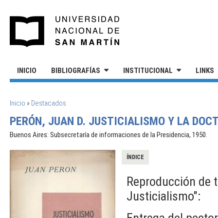
Pasar al contenido principal
UNIVERSIDAD NACIONAL DE S
INICIO
BIBLIOGRAFÍAS
INSTITUCIONAL
LINKS
SE ENCUENTRA USTED AQUÍ
Inicio
»
Destacados
PERÓN, JUAN D. JUSTICIALISMO Y LA DOC
Buenos Aires: Subsecretaría de informaciones de la Presidencia, 1950.
ÍNDICE
Reproducción de tr
Justicialismo":
Entrega del pector