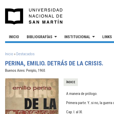
Pasar al contenido principal
UNIVERSIDAD NACIONAL DE S
INICIO
BIBLIOGRAFÍAS
INSTITUCIONAL
LINKS
SE ENCUENTRA USTED AQUÍ
Inicio
»
Destacados
PERINA, EMILIO. DETRÁS DE LA CRISIS.
Buenos Aires: Periplo, 1960.
ÍNDICE
A manera de prólogo.
Primera parte. Y...si no, la guerra c
Cap. I. al XI.