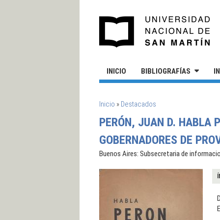
Pasar al contenido principal
UN
INICIO
BIBLIOGRAFÍAS
I
SE ENCUENTRA USTED AQUÍ
Inicio
»
Destacados
PERÓN, JUAN D. HABLA 
GOBERNADORES DE PROV
Buenos Aires: Subsecretaria de informacio
Í
D
E