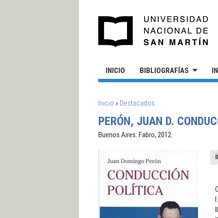
Pasar al contenido principal
UN
INICIO
BIBLIOGRAFÍAS
I
SE ENCUENTRA USTED AQUÍ
Inicio
»
Destacados
PERÓN, JUAN D. CONDUC
Buenos Aires: Fabro, 2012.
Í
C
I
I