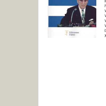
I
I
V
V
V
V
I
X