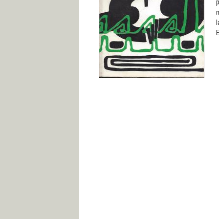
p
n
l
E