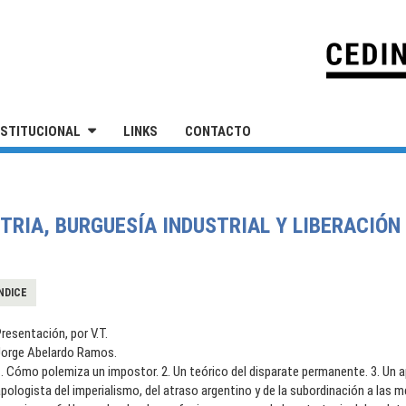
IVERSIDAD NACIONAL DE SAN MARTÍN
NSTITUCIONAL
LINKS
CONTACTO
STRIA, BURGUESÍA INDUSTRIAL Y LIBERACIÓN
NDICE
resentación, por V.T.
Jorge Abelardo Ramos.
. Cómo polemiza un impostor. 2. Un teórico del disparate permanente. 3. Un apo
pologista del imperialismo, del atraso argentino y de la subordinación a las me