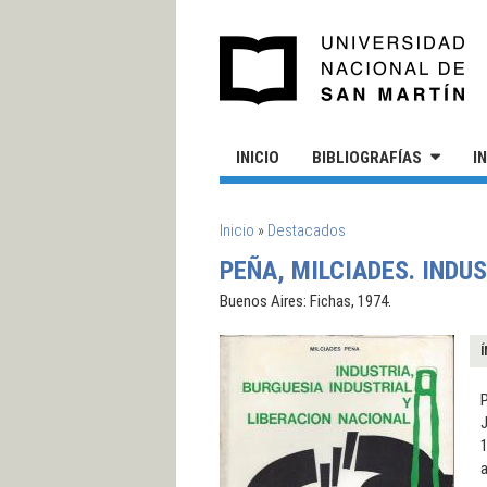
Pasar al contenido principal
UN
INICIO
BIBLIOGRAFÍAS
I
SE ENCUENTRA USTED AQUÍ
Inicio
»
Destacados
PEÑA, MILCIADES. INDU
Buenos Aires: Fichas, 1974.
Í
P
1
a