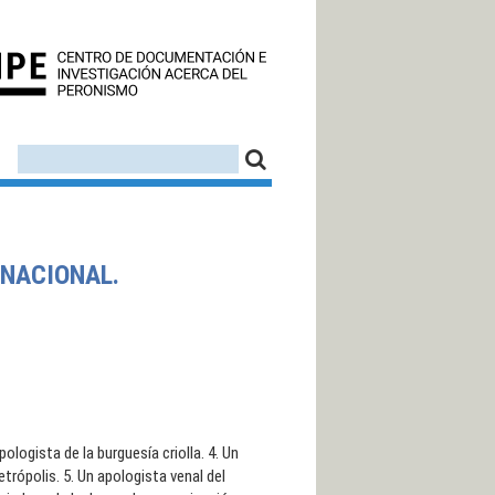
CEDINPE - CENTRO D
FORMULARIO DE BÚSQUEDA
BUSCAR
 NACIONAL.
logista de la burguesía criolla. 4. Un
trópolis. 5. Un apologista venal del