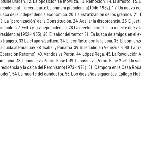
pruille Braden. 12. La oposición se moviliza. 13. Remoción. 14. El arresto. 15.
residencial. Tercera parte La primera presidencia(1946-1952). 17. Un nuevo co
usca de la independencia económica. 20. La estatización de los gremios. 21. L
3. La "peronización" de la Constitución. 24. Acallar la discordancia. 25. El just
ináculo. 27. Evita y la vicepresidencia. 28 La reeelección. 29. La muerte de Ev
residencia(1952-1955). 30. El sabor del terrror. 31. En busca de amigos en el ex
xtranjero. 33 La etapa sibarítica. 34. El conflicto con la Iglesia. 35. El comienz
a huida al Paraguay. 38. Isabel y Panamá. 39. Interludio en Venezuela. 40. La t
Operación Retorno". 43. Vandos vs Perón. 44. López Rega. 45. La Revolución Ar
iolencia. 48. Lanusse vs Perón: Fase I. 49. Lanusse vs Perón: Fase 2. 50. Un sa
residencia y la caída del Peronismo(1973-1976). 51. Cámpora en la Casa Rosada.
oder". 54. La muerte del conductor. 55. Los diez años siguientes. Epílogo Not