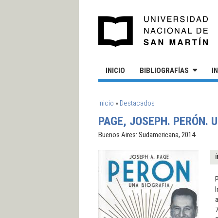
Pasar al contenido principal
UN
INICIO
BIBLIOGRAFÍAS
I
SE ENCUENTRA USTED AQUÍ
Inicio
»
Destacados
PAGE, JOSEPH. PERÓN. 
Buenos Aires: Sudamericana, 2014.
Í
P
I
a
7