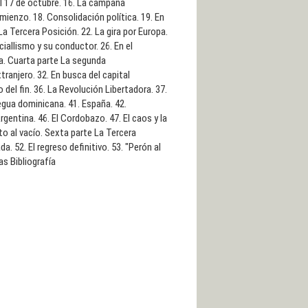
 El 17 de octubre. 16. La campaña
mienzo. 18. Consolidación política. 19. En
a Tercera Posición. 22. La gira por Europa.
iciallismo y su conductor. 26. En el
ita. Cuarta parte La segunda
tranjero. 32. En busca del capital
o del fin. 36. La Revolución Libertadora. 37.
regua dominicana. 41. España. 42.
gentina. 46. El Cordobazo. 47. El caos y la
lto al vacío. Sexta parte La Tercera
 52. El regreso definitivo. 53. "Perón al
as Bibliografía