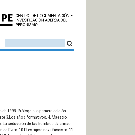
CEDINPE - CENTRO D
FORMULARIO DE BÚSQUEDA
BUSCAR
a de 1998. Prólogo a la primera edición.
arte 3.Los años formativos. 4. Maestro,
 6. La seducción de los hombres de armas.
n de Evita. 10.El estigma nazi-fascista. 11.