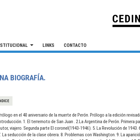
IVERSIDAD NACIONAL DE SAN MARTÍN
NSTITUCIONAL
LINKS
CONTACTO
UNA BIOGRAFÍA.
NDICE
rólogo en el 40 aniversario de la muerte de Perón. Prólogo a la edición revisad
ntroducción. 1. El terremoto de San Juan . 2.La Argentina de Perón. Primera p
utor, viajero. Segunda parte El coronel(1943-1946). 5. La Revolución de 1943.
. La seducción de la clase obrera. 8. Problemas con Washington. 9. La aparició