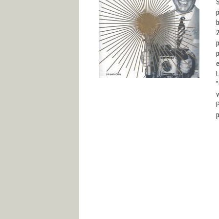
S
p
b
2
p
p
e
L
"
v
P
p