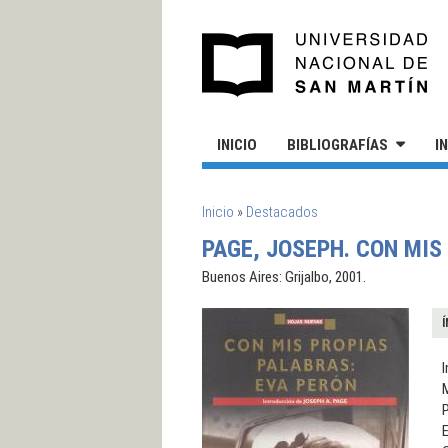
Pasar al contenido principal
UN
INICIO
BIBLIOGRAFÍAS
I
SE ENCUENTRA USTED AQUÍ
Inicio
»
Destacados
PAGE, JOSEPH. CON MIS
Buenos Aires: Grijalbo, 2001.
Í
I
M
P