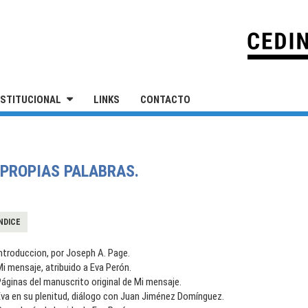
IVERSIDAD NACIONAL DE SAN MARTÍN
NSTITUCIONAL
LINKS
CONTACTO
 PROPIAS PALABRAS.
NDICE
ntroduccion, por Joseph A. Page.
i mensaje, atribuido a Eva Perón.
áginas del manuscrito original de Mi mensaje.
Eva en su plenitud, diálogo con Juan Jiménez Domínguez.