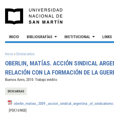
Pasar al contenido principal
UNIVERSIDAD NACIONAL DE S
INICIO
BIBLIOGRAFÍAS
INSTITUCIONAL
LINKS
SE ENCUENTRA USTED AQUÍ
Inicio
»
Destacados
OBERLIN, MATÍAS. ACCIÓN SINDICAL ARGE
RELACIÓN CON LA FORMACIÓN DE LA GUERR
Buenos Aires, 2010. Trabajo inédito
DESCARGAS
oberlin_matias_2009._accion_sindical_argentina._el_sindicalism
[PDF,169KB]