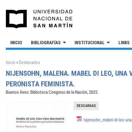
Pasar al contenido principal
UNIVERSIDAD NACIONAL DE S
INICIO
BIBLIOGRAFÍAS
INSTITUCIONAL
LINKS
SE ENCUENTRA USTED AQUÍ
Inicio
»
Destacados
NIJENSOHN, MALENA. MABEL DI LEO, UNA 
PERONISTA FEMINISTA.
Buenos Aires: Biblioteca Congreso de la Nación, 2025.
DESCARGAS
nijensohn_mabel-di-leo-una-