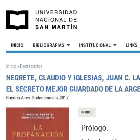
Pasar al contenido principal
UNIVERSIDAD NACIONAL DE S
INICIO
BIBLIOGRAFÍAS
INSTITUCIONAL
LINKS
SE ENCUENTRA USTED AQUÍ
Inicio
»
Destacados
NEGRETE, CLAUDIO Y IGLESIAS, JUAN C. L
EL SECRETO MEJOR GUARDADO DE LA ARG
Buenos Aires: Sudamericana, 2017.
ÍNDICE
Prólogo.