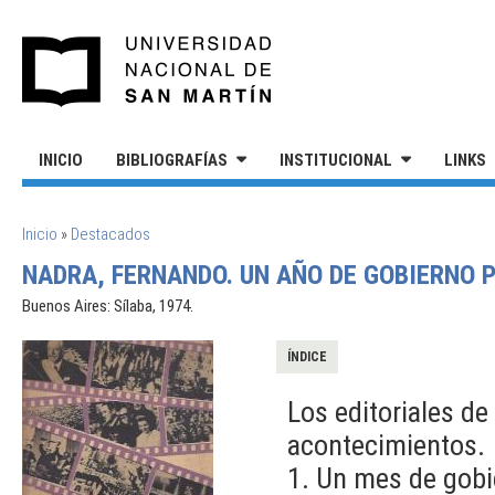
Pasar al contenido principal
UNIVERSIDAD NACIONAL DE S
INICIO
BIBLIOGRAFÍAS
INSTITUCIONAL
LINKS
SE ENCUENTRA USTED AQUÍ
Inicio
»
Destacados
NADRA, FERNANDO. UN AÑO DE GOBIERNO 
Buenos Aires: Sílaba, 1974.
ÍNDICE
Los editoriales de
acontecimientos.
1. Un mes de gobie