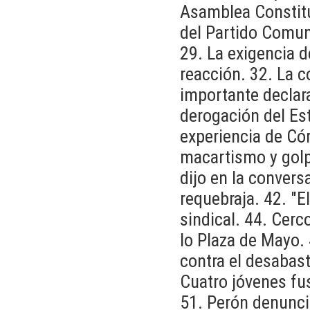
Asamblea Constitu
del Partido Comun
29. La exigencia d
reacción. 32. La 
importante declara
derogación del Est
experiencia de Cór
macartismo y golp
dijo en la convers
requebraja. 42. "E
sindical. 44. Cerc
lo Plaza de Mayo.
contra el desabas
Cuatro jóvenes fus
51. Perón denuncia