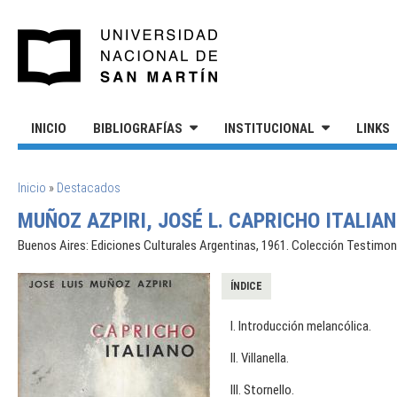
Pasar al contenido principal
UNIVERSIDAD NACIONAL DE S
INICIO
BIBLIOGRAFÍAS
INSTITUCIONAL
LINKS
SE ENCUENTRA USTED AQUÍ
Inicio
»
Destacados
MUÑOZ AZPIRI, JOSÉ L. CAPRICHO ITALIAN
Buenos Aires: Ediciones Culturales Argentinas, 1961. Colección Testimon
ÍNDICE
I. Introducción melancólica.
II. Villanella.
III. Stornello.