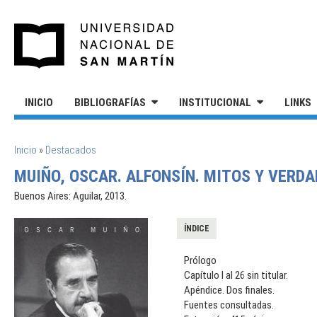
Pasar al contenido principal
UNIVERSIDAD NACIONAL DE S
INICIO
BIBLIOGRAFÍAS
INSTITUCIONAL
LINKS
SE ENCUENTRA USTED AQUÍ
Inicio
»
Destacados
MUIÑO, OSCAR. ALFONSÍN. MITOS Y VERDA
Buenos Aires: Aguilar, 2013.
ÍNDICE
Prólogo
Capítulo I al 26 sin titular.
Apéndice. Dos finales.
Fuentes consultadas.