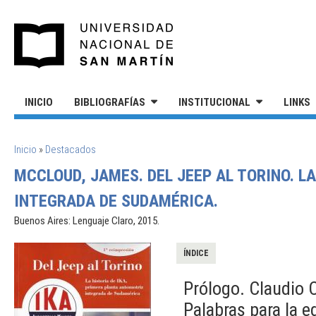
Pasar al contenido principal
UNIVERSIDAD NACIONAL DE S
INICIO
BIBLIOGRAFÍAS
INSTITUCIONAL
LINKS
SE ENCUENTRA USTED AQUÍ
Inicio
»
Destacados
MCCLOUD, JAMES. DEL JEEP AL TORINO. L
INTEGRADA DE SUDAMÉRICA.
Buenos Aires: Lenguaje Claro, 2015.
ÍNDICE
Prólogo. Claudio 
Palabras para la e