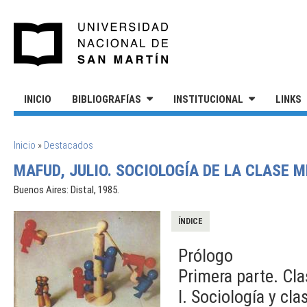
Pasar al contenido principal
UNIVERSIDAD NACIONAL DE S
INICIO
BIBLIOGRAFÍAS
INSTITUCIONAL
LINKS
SE ENCUENTRA USTED AQUÍ
Inicio
»
Destacados
MAFUD, JULIO. SOCIOLOGÍA DE LA CLASE 
Buenos Aires: Distal, 1985.
ÍNDICE
Prólogo
Primera parte. Cla
I. Sociología y cla