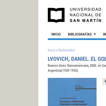
Pasar al contenido principal
UN
INICIO
BIBLIOGRAFÍAS
I
SE ENCUENTRA USTED AQUÍ
Inicio
»
Destacados
LVOVICH, DANIEL. EL G
Buenos Aires: Iberoamericana, 2006. en Ga
Argentina(1930-1955).
Í