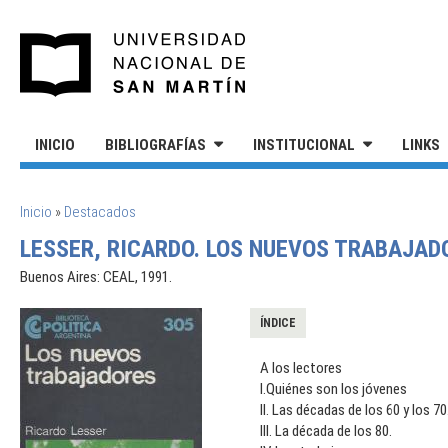
Pasar al contenido principal
UNIVERSIDAD NACIONAL DE S
INICIO
BIBLIOGRAFÍAS
INSTITUCIONAL
LINKS
SE ENCUENTRA USTED AQUÍ
Inicio
»
Destacados
LESSER, RICARDO. LOS NUEVOS TRABAJAD
Buenos Aires: CEAL, 1991.
ÍNDICE
A los lectores
I.Quiénes son los jóvenes
II. Las décadas de los 60 y los 70
III. La década de los 80.