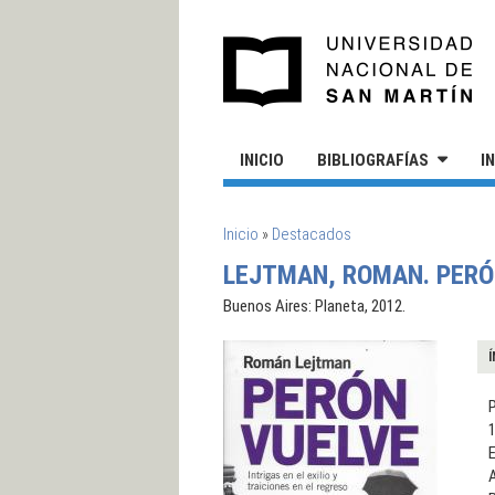
Pasar al contenido principal
UN
INICIO
BIBLIOGRAFÍAS
I
SE ENCUENTRA USTED AQUÍ
Inicio
»
Destacados
LEJTMAN, ROMAN. PERÓN 
Buenos Aires: Planeta, 2012.
Í
1