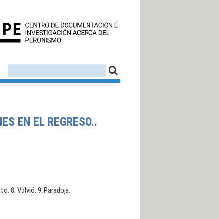
CEDINPE - CENTRO D
FORMULARIO DE BÚSQUEDA
BUSCAR
ES EN EL REGRESO..
to. 8. Volvió. 9. Paradoja.