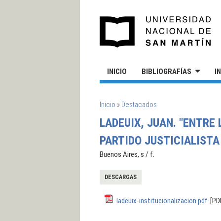
Pasar al contenido principal
UN
INICIO
BIBLIOGRAFÍAS
I
SE ENCUENTRA USTED AQUÍ
Inicio
»
Destacados
LADEUIX, JUAN. "ENTRE
PARTIDO JUSTICIALISTA 
Buenos Aires, s / f.
DESCARGAS
ladeuix-institucionalizacion.pdf
[PD