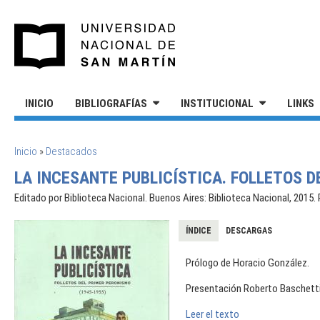
Pasar al contenido principal
UNIVERSIDAD NACIONAL DE S
INICIO
BIBLIOGRAFÍAS
INSTITUCIONAL
LINKS
SE ENCUENTRA USTED AQUÍ
Inicio
»
Destacados
LA INCESANTE PUBLICÍSTICA. FOLLETOS D
Editado por Biblioteca Nacional. Buenos Aires: Biblioteca Nacional, 2015
ÍNDICE
DESCARGAS
Prólogo de Horacio González.
Presentación Roberto Baschetti
Leer el texto