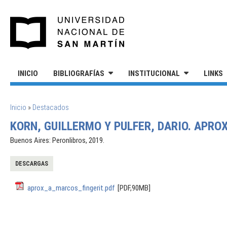
Pasar al contenido principal
UNIVERSIDAD NACIONAL DE S
INICIO
BIBLIOGRAFÍAS
INSTITUCIONAL
LINKS
SE ENCUENTRA USTED AQUÍ
Inicio
»
Destacados
KORN, GUILLERMO Y PULFER, DARIO. APRO
Buenos Aires: Peronlibros, 2019.
DESCARGAS
aprox_a_marcos_fingerit.pdf
[PDF,90MB]