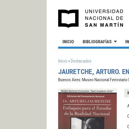
Pasar al contenido principal
UN
INICIO
BIBLIOGRAFÍAS
I
SE ENCUENTRA USTED AQUÍ
Inicio
»
Destacados
JAURETCHE, ARTURO. EN
Buenos Aires: Museo Nacional Ferroviario R
Í
A