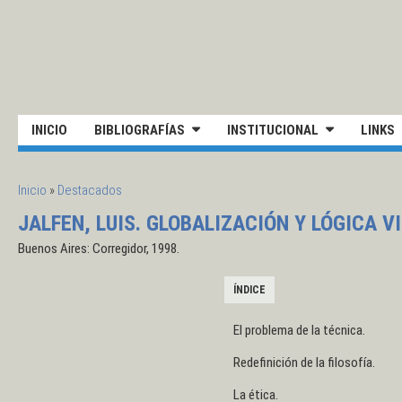
Pasar al contenido principal
UNIVERSIDAD NACIONAL DE S
INICIO
BIBLIOGRAFÍAS
INSTITUCIONAL
LINKS
SE ENCUENTRA USTED AQUÍ
Inicio
»
Destacados
JALFEN, LUIS. GLOBALIZACIÓN Y LÓGICA V
Buenos Aires: Corregidor, 1998.
ÍNDICE
El problema de la técnica.
Redefinición de la filosofía.
La ética.