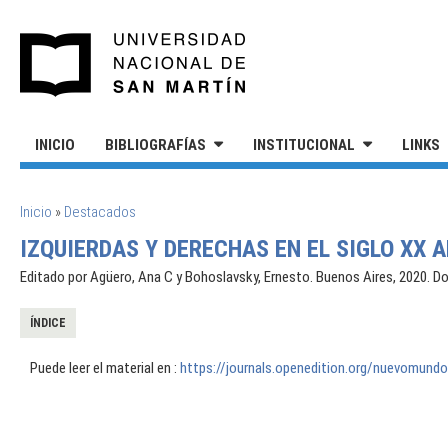
Pasar al contenido principal
UNIVERSIDAD NACIONAL DE S
INICIO
BIBLIOGRAFÍAS
INSTITUCIONAL
LINKS
SE ENCUENTRA USTED AQUÍ
Inicio
»
Destacados
IZQUIERDAS Y DERECHAS EN EL SIGLO XX
Editado por Agüero, Ana C y Bohoslavsky, Ernesto. Buenos Aires, 2020. 
ÍNDICE
Puede leer el material en :
https://journals.openedition.org/nuevomund