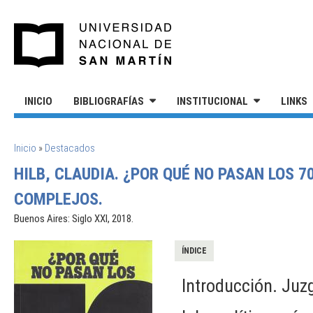
Pasar al contenido principal
UNIVERSIDAD NACIONAL DE S
INICIO
BIBLIOGRAFÍAS
INSTITUCIONAL
LINKS
SE ENCUENTRA USTED AQUÍ
Inicio
»
Destacados
HILB, CLAUDIA. ¿POR QUÉ NO PASAN LOS 
COMPLEJOS.
Buenos Aires: Siglo XXI, 2018.
ÍNDICE
Introducción. Juz