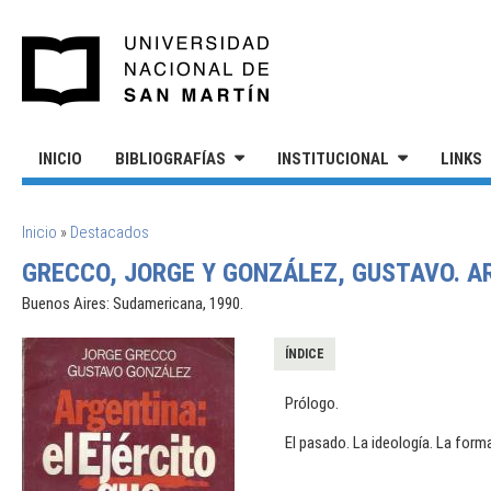
Pasar al contenido principal
UNIVERSIDAD NACIONAL DE S
INICIO
BIBLIOGRAFÍAS
INSTITUCIONAL
LINKS
SE ENCUENTRA USTED AQUÍ
Inicio
»
Destacados
GRECCO, JORGE Y GONZÁLEZ, GUSTAVO. AR
Buenos Aires: Sudamericana, 1990.
ÍNDICE
Prólogo.
El pasado. La ideología. La forma