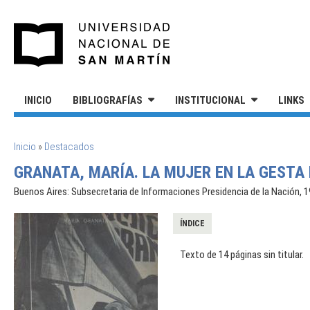
Pasar al contenido principal
UNIVERSIDAD NACIONAL DE S
INICIO
BIBLIOGRAFÍAS
INSTITUCIONAL
LINKS
SE ENCUENTRA USTED AQUÍ
Inicio
»
Destacados
GRANATA, MARÍA. LA MUJER EN LA GESTA 
Buenos Aires: Subsecretaria de Informaciones Presidencia de la Nación, 1
ÍNDICE
Texto de 14 páginas sin titular.