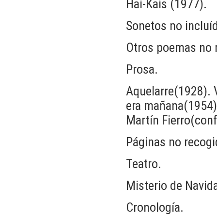
Hai-Kais (1977).
Sonetos no incluíd
Otros poemas no r
Prosa.
Aquelarre(1928). 
era mañana(1954).
Martín Fierro(con
Páginas no recogid
Teatro.
Misterio de Navid
Cronología.