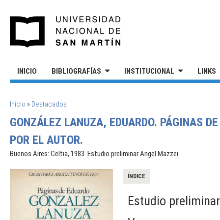
Pasar al contenido principal
UNIVERSIDAD NACIONAL DE S
INICIO
BIBLIOGRAFÍAS
INSTITUCIONAL
LINKS
SE ENCUENTRA USTED AQUÍ
Inicio
»
Destacados
GONZÁLEZ LANUZA, EDUARDO. PÁGINAS D
POR EL AUTOR.
Buenos Aires: Celtia, 1983. Estudio preliminar Angel Mazzei
ÍNDICE
Estudio preliminar