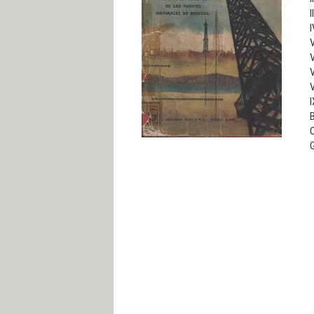
I
I
V
V
V
V
I
B
G