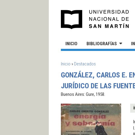
Pasar al contenido principal
UN
INICIO
BIBLIOGRAFÍAS
I
SE ENCUENTRA USTED AQUÍ
Inicio
»
Destacados
GONZÁLEZ, CARLOS E. E
JURÍDICO DE LAS FUENT
Buenos Aires: Gure, 1958.
Í
I
I