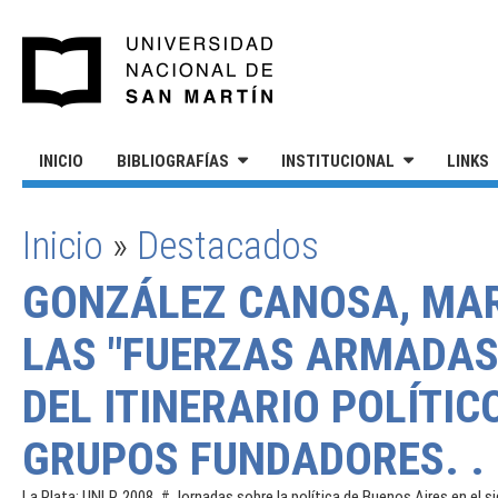
Pasar al contenido principal
UNIVERSIDAD NACIONAL DE S
INICIO
BIBLIOGRAFÍAS
INSTITUCIONAL
LINKS
Inicio
»
Destacados
SE ENCUENTRA USTED AQUÍ
GONZÁLEZ CANOSA, MAR
LAS "FUERZAS ARMADAS
DEL ITINERARIO POLÍTIC
GRUPOS FUNDADORES. .
La Plata: UNLP, 2008. # Jornadas sobre la política de Buenos Aires en el 