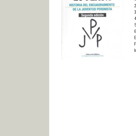
2
3
4
5
6
E
F