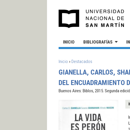
Pasar al contenido principal
UN
INICIO
BIBLIOGRAFÍAS
I
SE ENCUENTRA USTED AQUÍ
Inicio
»
Destacados
GIANELLA, CARLOS, SHA
DEL ENCUADRAMIENTO D
Buenos Aires: Biblos, 2015. Segunda edici
Í
I
1