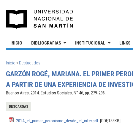
Pasar al contenido principal
UNIVERSIDAD NACIONAL DE S
INICIO
BIBLIOGRAFÍAS
INSTITUCIONAL
LINKS
SE ENCUENTRA USTED AQUÍ
Inicio
»
Destacados
GARZÓN ROGÉ, MARIANA. EL PRIMER PERON
A PARTIR DE UNA EXPERIENCIA DE INVEST
Buenos Aires, 2014. Estudios Sociales, N° 46, pp. 279-296.
DESCARGAS
2014_el_primer_peronismo_desde_el_inter.pdf
[PDF,138KB]