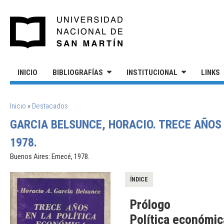
Pasar al contenido principal
UNIVERSIDAD NACIONAL DE S
INICIO
BIBLIOGRAFÍAS
INSTITUCIONAL
LINKS
SE ENCUENTRA USTED AQUÍ
Inicio
»
Destacados
GARCIA BELSUNCE, HORACIO. TRECE AÑOS
1978.
Buenos Aires: Emecé, 1978.
ÍNDICE
Prólogo
Política económic