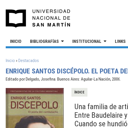
Pasar al contenido principal
UNIVERSIDAD NACIONAL DE S
INICIO
BIBLIOGRAFÍAS
INSTITUCIONAL
LINKS
SE ENCUENTRA USTED AQUÍ
Inicio
»
Destacados
ENRIQUE SANTOS DISCÉPOLO. EL POETA D
Editado por Delgado, Josefina. Buenos Aires: Aguilar-La Nación, 2006.
ÍNDICE
Una familia de art
Entre Baudelaire 
Cuando se hundió 