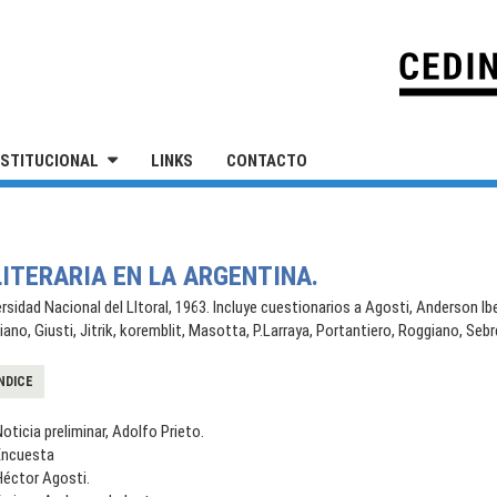
IVERSIDAD NACIONAL DE SAN MARTÍN
NSTITUCIONAL
LINKS
CONTACTO
LITERARIA EN LA ARGENTINA.
rsidad Nacional del LItoral, 1963. Incluye cuestionarios a Agosti, Anderson Iber
no, Giusti, Jitrik, koremblit, Masotta, P.Larraya, Portantiero, Roggiano, Sebr
NDICE
oticia preliminar, Adolfo Prieto.
Encuesta
Héctor Agosti.