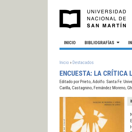
Pasar al contenido principal
UN
INICIO
BIBLIOGRAFÍAS
I
SE ENCUENTRA USTED AQUÍ
Inicio
»
Destacados
ENCUESTA: LA CRÍTICA 
Editado por Prieto, Adolfo. Santa Fe: Unive
Carilla, Castagnino, Fernández Moreno, Ghia
Í
N