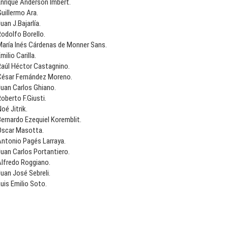
Enrique Anderson Imbert.
uillermo Ara.
uan J.Bajarlía.
odolfo Borello.
María Inés Cárdenas de Monner Sans.
milio Carilla.
Raúl Héctor Castagnino.
César Fernández Moreno.
Juan Carlos Ghiano.
oberto F.Giusti.
oé Jitrik.
ernardo Ezequiel Koremblit.
Oscar Masotta.
Antonio Pagés Larraya.
uan Carlos Portantiero.
Alfredo Roggiano.
uan José Sebreli.
uis Emilio Soto.