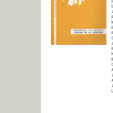
G
J
R
E
R
N
B
J
J
L