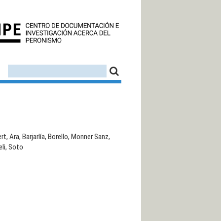
CEDINPE - CENTRO D
FORMULARIO DE BÚSQUEDA
BUSCAR
t, Ara, Barjarlía, Borello, Monner Sanz,
eli, Soto