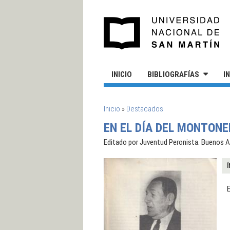
Pasar al contenido principal
UN
INICIO
BIBLIOGRAFÍAS
I
SE ENCUENTRA USTED AQUÍ
Inicio
»
Destacados
EN EL DÍA DEL MONTON
Editado por Juventud Peronista. Buenos Ai
Í
E