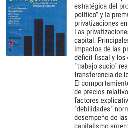
estratégica del pr
político" y la prem
privatizaciones e
Las privatizacione
capital. Principal
impactos de las pr
déficit fiscal y lo
"trabajo sucio" re
transferencia de l
El comportamiento 
de precios relativ
factores explicat
"debilidades" norma
desempeño de las f
capitalismo argen