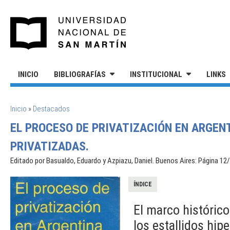
Pasar al contenido principal
UNIVERSIDAD NACIONAL DE S
INICIO
BIBLIOGRAFÍAS
INSTITUCIONAL
LINKS
SE ENCUENTRA USTED AQUÍ
Inicio
»
Destacados
EL PROCESO DE PRIVATIZACIÓN EN ARGEN
PRIVATIZADAS.
Editado por Basualdo, Eduardo y Azpiazu, Daniel. Buenos Aires: Página 12/
ÍNDICE
El marco histórico
los estallidos hip