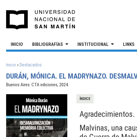
Pasar al contenido principal
UNIVERSIDAD NACIONAL DE S
INICIO
BIBLIOGRAFÍAS
INSTITUCIONAL
LINKS
SE ENCUENTRA USTED AQUÍ
Inicio
»
Destacados
DURÁN, MÓNICA. EL MADRYNAZO. DESMALV
Buenos Aires: CTA ediciones, 2024.
ÍNDICE
Agradecimientos.
Malvinas, una cau
de Guerra de Malv