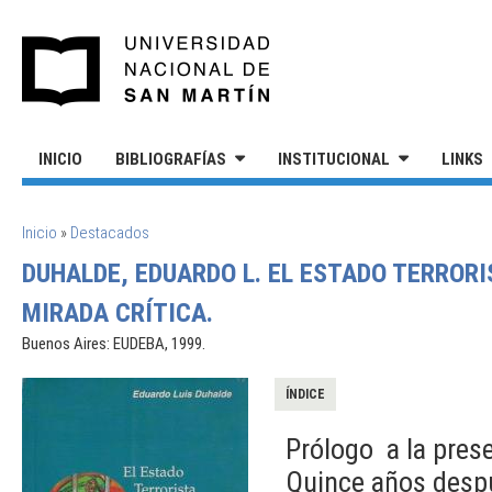
Pasar al contenido principal
UNIVERSIDAD NACIONAL DE S
INICIO
BIBLIOGRAFÍAS
INSTITUCIONAL
LINKS
SE ENCUENTRA USTED AQUÍ
Inicio
»
Destacados
DUHALDE, EDUARDO L. EL ESTADO TERROR
MIRADA CRÍTICA.
Buenos Aires: EUDEBA, 1999.
ÍNDICE
Prólogo a la prese
Quince años despu