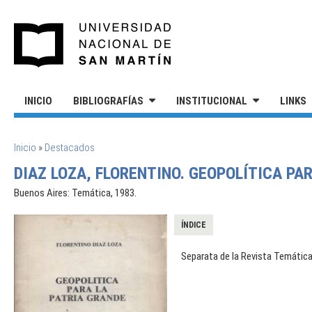
Pasar al contenido principal
UNIVERSIDAD NACIONAL DE S
INICIO
BIBLIOGRAFÍAS
INSTITUCIONAL
LINKS
SE ENCUENTRA USTED AQUÍ
Inicio
»
Destacados
DIAZ LOZA, FLORENTINO. GEOPOLÍTICA PA
Buenos Aires: Temática, 1983.
ÍNDICE
Separata de la Revista Temática.