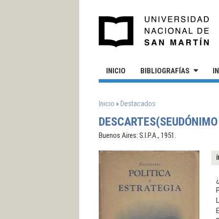
Pasar al contenido principal
UN
INICIO
BIBLIOGRAFÍAS
I
SE ENCUENTRA USTED AQUÍ
Inicio
»
Destacados
DESCARTES(SEUDÓNIMO D
Buenos Aires: S.I.P.A., 1951.
Í
P
L
E