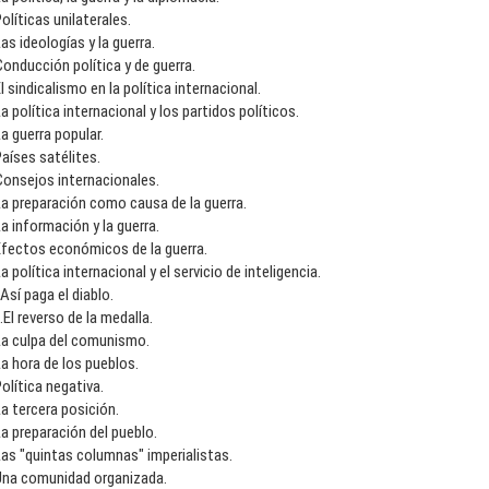
olíticas unilaterales.
as ideologías y la guerra.
onducción política y de guerra.
l sindicalismo en la política internacional.
a política internacional y los partidos políticos.
a guerra popular.
aíses satélites.
Consejos internacionales.
a preparación como causa de la guerra.
a información y la guerra.
Efectos económicos de la guerra.
a política internacional y el servicio de inteligencia.
.Así paga el diablo.
I.El reverso de la medalla.
La culpa del comunismo.
a hora de los pueblos.
olítica negativa.
a tercera posición.
a preparación del pueblo.
as "quintas columnas" imperialistas.
Una comunidad organizada.