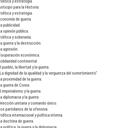
olítica y estrategia.
nticipo para la Historia.
olítica y estrategia.
Economía de guerra.
a publicidad.
a opinión pública.
olítica y soberanía.
a guerra y la destrucción.
a agresión.
Cooperación económica.
olidaridad continental.
l pueblo, la libertad y la guerra.
La dignidad de la igualdad y la verguenza del sometimiento".
a proximidad de la guerra.
a guerra de Corea.
l imperialismo y la guerra.
a diplomacia y la guerra.
irección unitaria y comando único.
os partidarios de la ofensiva.
olítica internacional y política interna.
a doctrina de guerra.
a política, la guerra y la diplomacia.