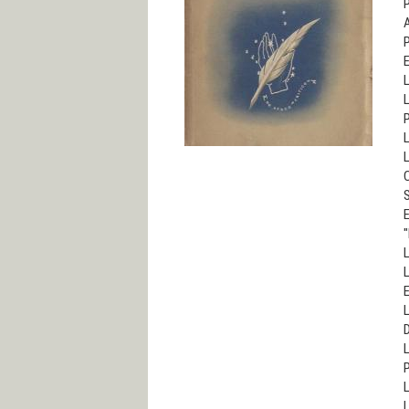
P
A
P
L
L
P
L
L
S
E
"
L
L
E
L
D
L
P
L
L